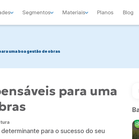
ades
Segmentos
Materiais
Planos
Blog
para uma boa gestão de obras
pensáveis para uma
bras
Ba
itura
 determinante para o sucesso do seu