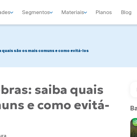
ades
Segmentos
Materiais
Planos
Blog
 quais são os mais comuns e como evitá-los
ras: saiba quais
uns e como evitá-
Ba
tura