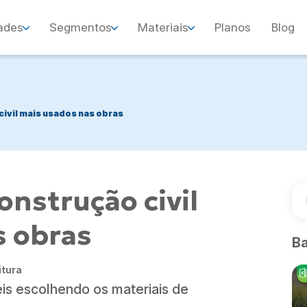
ades
Segmentos
Materiais
Planos
Blog
civil mais usados nas obras
onstrução civil
s obras
Ba
itura
eis escolhendo os materiais de