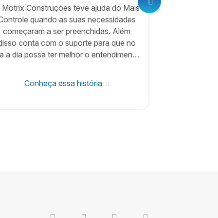
 Motrix Construções teve ajuda do Mais
Com o Mai
Controle quando as suas necessidades
tornar mai
começaram a ser preenchidas. Além
custos das o
disso conta com o suporte para que no
mais fiel
ia a dia possa ter melhor o entendimento
indiretos 
o sistema, para obter o controle total da
resultad
empresa em desafios e resultados.
Conheça essa história
Conh