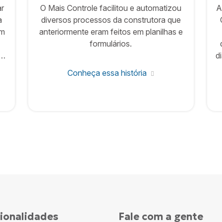
ar
O Mais Controle facilitou e automatizou
A
a
diversos processos da construtora que
im
anteriormente eram feitos em planilhas e
formulários.
em
d
d
Conheça essa história
ionalidades
Fale com a gente