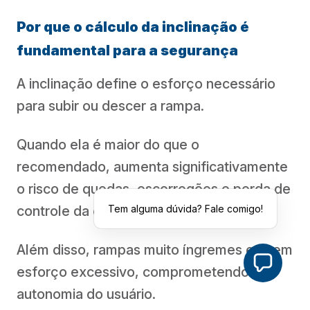
Por que o cálculo da inclinação é
fundamental para a segurança
A inclinação define o esforço necessário
para subir ou descer a rampa.
Quando ela é maior do que o
recomendado, aumenta significativamente
o risco de quedas, escorregões e perda de
controle da cadeira de rodas.
Tem alguma dúvida? Fale comigo!
Além disso, rampas muito íngremes exigem
esforço excessivo, comprometendo a
autonomia do usuário.