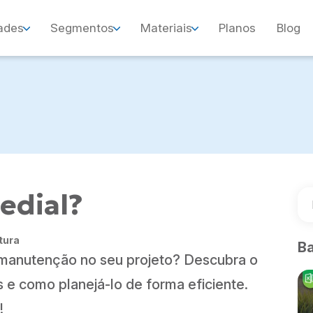
ades
Segmentos
Materiais
Planos
Blog
edial?
tura
Ba
a manutenção no seu projeto? Descubra o
s e como planejá-lo de forma eficiente.
!