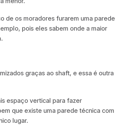
rá menor.
sco de os moradores furarem uma parede
xemplo, pois eles sabem onde a maior
.
izados graças ao shaft, e essa é outra
s espaço vertical para fazer
bem que existe uma parede técnica com
ico lugar.